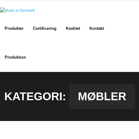
Skip
to
content
Produkter
Certificering
Kvalitet
Kontakt
Produktion
KATEGORI:
MØBLER