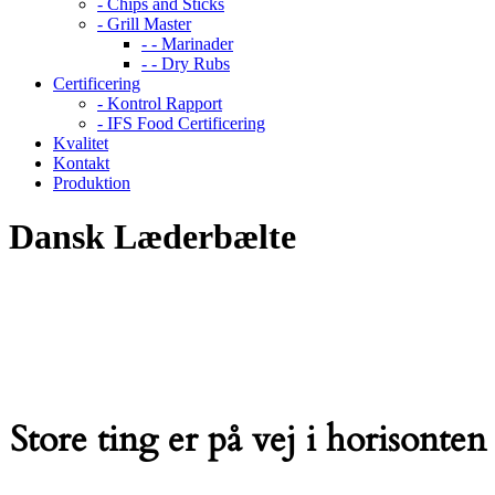
- Chips and Sticks
- Grill Master
- - Marinader
- - Dry Rubs
Certificering
- Kontrol Rapport
- IFS Food Certificering
Kvalitet
Kontakt
Produktion
Dansk Læderbælte
Store ting er på vej i horisonten