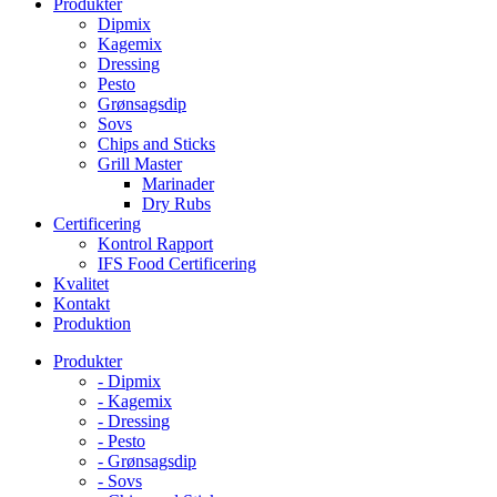
Produkter
Dipmix
Kagemix
Dressing
Pesto
Grønsagsdip
Sovs
Chips and Sticks
Grill Master
Marinader
Dry Rubs
Certificering
Kontrol Rapport
IFS Food Certificering
Kvalitet
Kontakt
Produktion
Produkter
- Dipmix
- Kagemix
- Dressing
- Pesto
- Grønsagsdip
- Sovs