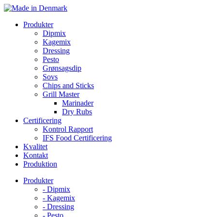
Skip
to
Produkter
content
Dipmix
Kagemix
Dressing
Pesto
Grønsagsdip
Sovs
Chips and Sticks
Grill Master
Marinader
Dry Rubs
Certificering
Kontrol Rapport
IFS Food Certificering
Kvalitet
Kontakt
Produktion
Produkter
- Dipmix
- Kagemix
- Dressing
- Pesto