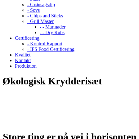
- Grønsagsdip
- Sovs
- Chips and Sticks
- Grill Master
- - Marinader
- - Dry Rubs
Certificering
- Kontrol Rapport
- IFS Food Certificering
Kvalitet
Kontakt
Produktion
Økologisk Krydderisæt
Store ting er på vej i horisonten