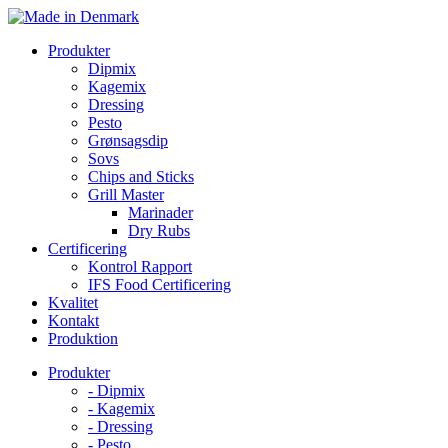
Skip
to
Produkter
content
Dipmix
Kagemix
Dressing
Pesto
Grønsagsdip
Sovs
Chips and Sticks
Grill Master
Marinader
Dry Rubs
Certificering
Kontrol Rapport
IFS Food Certificering
Kvalitet
Kontakt
Produktion
Produkter
- Dipmix
- Kagemix
- Dressing
- Pesto