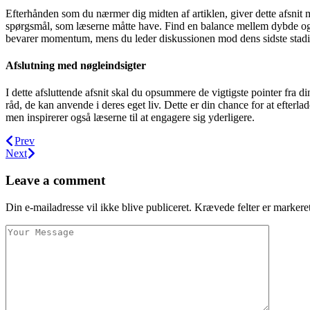
Efterhånden som du nærmer dig midten af artiklen, giver dette afsnit mu
spørgsmål, som læserne måtte have. Find en balance mellem dybde og l
bevarer momentum, mens du leder diskussionen mod dens sidste stadi
Afslutning med nøgleindsigter
I dette afsluttende afsnit skal du opsummere de vigtigste pointer fra din
råd, de kan anvende i deres eget liv. Dette er din chance for at efterl
men inspirerer også læserne til at engagere sig yderligere.
Prev
Next
Leave a comment
Din e-mailadresse vil ikke blive publiceret.
Krævede felter er marker