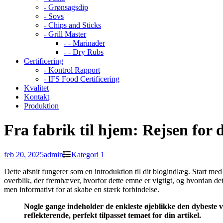
- Grønsagsdip
- Sovs
- Chips and Sticks
- Grill Master
- - Marinader
- - Dry Rubs
Certificering
- Kontrol Rapport
- IFS Food Certificering
Kvalitet
Kontakt
Produktion
Fra fabrik til hjem: Rejsen for 
feb 20, 2025
admin
Kategori 1
Dette afsnit fungerer som en introduktion til dit blogindlæg. Start med
overblik, der fremhæver, hvorfor dette emne er vigtigt, og hvordan det 
men informativt for at skabe en stærk forbindelse.
Nogle gange indeholder de enkleste øjeblikke den dybeste vis
reflekterende, perfekt tilpasset temaet for din artikel.