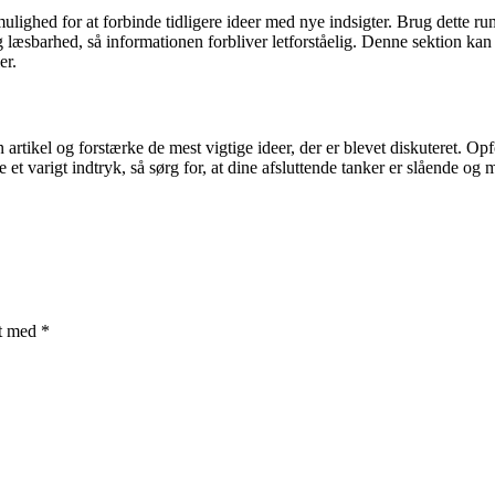
lighed for at forbinde tidligere ideer med nye indsigter. Brug dette rum 
æsbarhed, så informationen forbliver letforståelig. Denne sektion kan 
er.
 artikel og forstærke de mest vigtige ideer, der er blevet diskuteret. Opfo
ade et varigt indtryk, så sørg for, at dine afsluttende tanker er slåend
et med
*