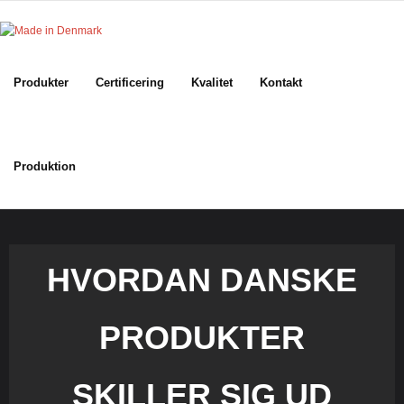
Skip
to
content
Produkter
Certificering
Kvalitet
Kontakt
Produktion
HVORDAN DANSKE
PRODUKTER
SKILLER SIG UD